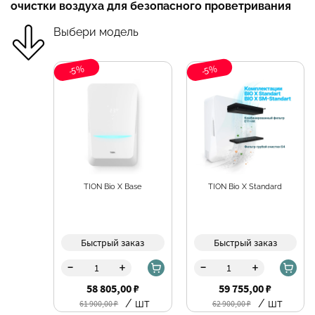
очистки воздуха для безопасного проветривания
Выбери модель
-5%
-5%
TION Bio X Base
TION Bio X Standard
Быстрый заказ
Быстрый заказ
-
-
+
+
58 805,00 ₽
59 755,00 ₽
/ шт
/ шт
61 900,00 ₽
62 900,00 ₽