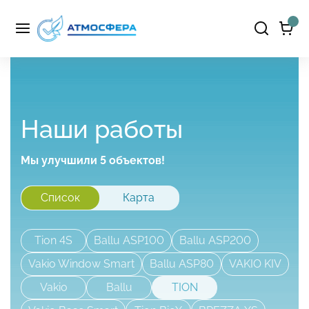
Наши работы
Мы улучшили 5 объектов!
Список
Карта
Tion 4S
Ballu ASP100
Ballu ASP200
Vakio Window Smart
Ballu ASP80
VAKIO KIV
Vakio
Ballu
TION