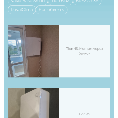
Vakio Base Smart
Tion BioX
BREZZA XS
RoyalClima
Все объекты
Tion 4S. Монтаж через
балкон
Tion 4S.